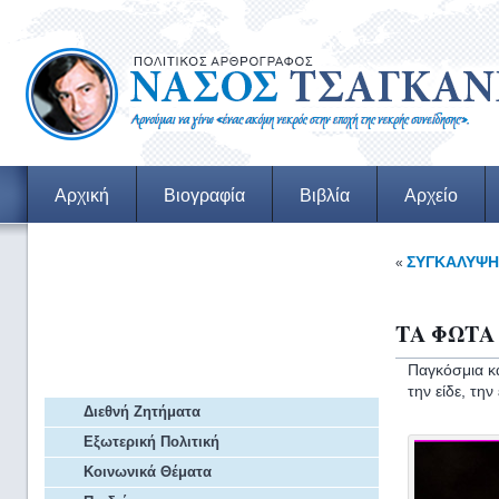
Αρχική
Βιογραφία
Βιβλία
Αρχείο
Εξ Επαφής
ΣΥΓΚΑΛΥΨΗ,
«
Αρθρα Πρόβλεψης
ΤΑ ΦΩΤΑ 
Παγκόσμια κ
Αρχείο Άρθρων
την είδε, τη
Διεθνή Ζητήματα
Εξωτερική Πολιτική
Κοινωνικά Θέματα