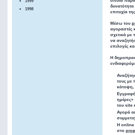
οποία παρα
1999
δυνατότητα 
1998
επιτυχία τη
Μέσω του
p
αγοραστές 
σχετικά με
να αναζητήσ
επιλογές κα
Η δημοπρασί
ενδιαφερόμ
Αναζήτη
τους με
κάτοψη, 
Εγγραφ
ημέρες» 
του site
Αγορά ακ
συμμετοχ
Η online
στο
prop