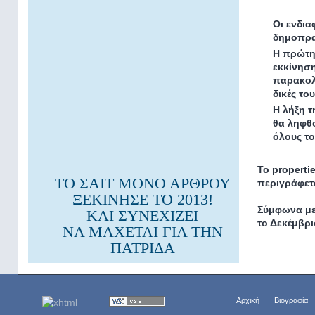
Οι ενδια
δημοπρασ
Η πρώτη
εκκίνηση
παρακολ
δικές το
Η λήξη τ
θα ληφθο
όλους τ
Το
properti
ΤΟ ΣΑΙΤ ΜΟΝΟ ΑΡΘΡΟΥ
περιγράφετα
ΞΕΚΙΝΗΣΕ ΤΟ 2013!
Σύμφωνα με
ΚΑΙ ΣΥΝΕΧΙΖΕΙ
το Δεκέμβρι
ΝΑ ΜΑΧΕΤΑΙ ΓΙΑ ΤΗΝ
ΠΑΤΡΙΔΑ
Αρχική
Βιογραφία