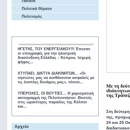
Παιδεία
Πολιτικά Θέματα
Πολιτισμός
Επικαιρότητα
ΗΓΕΤΗΣ, ΤΟΥ ΕΝΕΡΓΕΙΑΚΟΥ!!! Έπεσαν
οι υπογραφές για την ηλεκτρική
διασύνδεση Ελλάδας – Κύπρου. Ισχυρή
ψήφος...
ΧΤΥΠΑΕΙ, ΔΙΚΤΥΑ ΔΙΑΚΙΝΗΤΩΝ… «Οι
νησιώτες μας να αισθάνονται ασφαλείς με
τις ένοπλες δυνάμεις μας», τόνισε...
Με τη δεύ
ιδιόκτητω
ΥΠΕΡΟΧΕΣ, ΟΙ ΒΟΥΤΙΕΣ… Η χαρισματική
της Τράπεζ
ακτογραμμή της Πελοποννήσου -Βουτιές
στις ωραιότερες παραλίες της Κόλποι
και...
Στη δεύτερ
της, προχω
24 και 25 
Αρχείο
διαδικτυακο