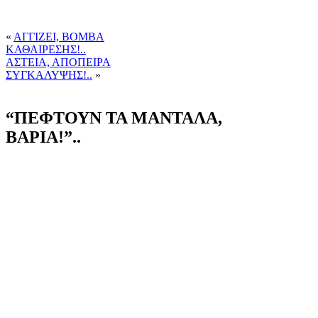
«
ΑΓΓΙΖΕΙ, ΒΟΜΒΑ
ΚΑΘΑΙΡΕΣΗΣ!..
ΑΣΤΕΙΑ, ΑΠΟΠΕΙΡΑ
ΣΥΓΚΑΛΥΨΗΣ!..
»
“ΠΕΦΤΟΥΝ ΤΑ ΜΑΝΤΑΛΑ,
ΒΑΡΙΑ!”..
Το αυστηρό Σχέδιο Μακρόν
στήνει 7 πόρτες
που πρέπει να ανοίξουν
οι υποψήφιες χώρες
για να γίνουν μέλη
της Ευρωπαϊκής Ένωσης