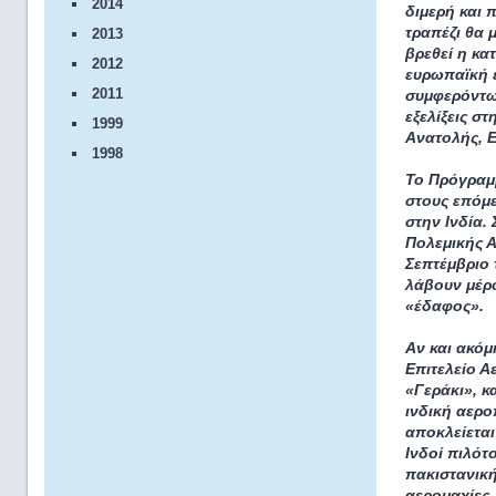
2014
διμερή και 
τραπέζι θα 
2013
βρεθεί η κα
2012
ευρωπαϊκή 
2011
συμφερόντων
εξελίξεις σ
1999
Ανατολής, 
1998
Το Πρόγραμμ
στους επόμε
στην Ινδία.
Πολεμικής Α
Σεπτέμβριο 
λάβουν μέρο
«έδαφος».
Αν και ακόμ
Επιτελείο Α
«Γεράκι», κ
ινδική αερο
αποκλείεται
Ινδοί πιλότ
πακιστανική
αερομαχίες.