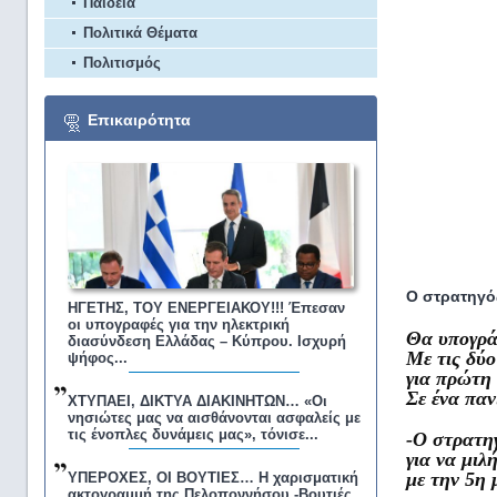
Παιδεία
Πολιτικά Θέματα
Πολιτισμός
Επικαιρότητα
Ο στρατηγό
ΗΓΕΤΗΣ, ΤΟΥ ΕΝΕΡΓΕΙΑΚΟΥ!!! Έπεσαν
οι υπογραφές για την ηλεκτρική
Θα υπογρά
διασύνδεση Ελλάδας – Κύπρου. Ισχυρή
Με τις δύο
ψήφος...
για πρώτη 
Σε ένα πα
ΧΤΥΠΑΕΙ, ΔΙΚΤΥΑ ΔΙΑΚΙΝΗΤΩΝ… «Οι
νησιώτες μας να αισθάνονται ασφαλείς με
τις ένοπλες δυνάμεις μας», τόνισε...
-Ο στρατη
για να μιλ
με την 5η 
ΥΠΕΡΟΧΕΣ, ΟΙ ΒΟΥΤΙΕΣ… Η χαρισματική
ακτογραμμή της Πελοποννήσου -Βουτιές