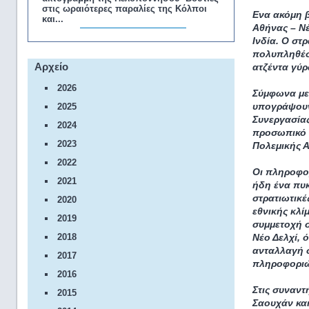
στις ωραιότερες παραλίες της Κόλποι
Ενα ακόμη 
και...
Αθήνας – Νέ
Ινδία. Ο στ
πολυπληθέστ
Αρχείο
ατζέντα γύ
2026
Σύμφωνα με 
υπογράψουν
2025
Συνεργασίας
2024
προσωπικό κ
2023
Πολεμικής Α
2022
Οι πληροφορ
2021
ήδη ένα πυ
στρατιωτικέ
2020
εθνικής κλί
2019
συμμετοχή σ
Νέο Δελχί, 
2018
ανταλλαγή σ
2017
πληροφοριών
2016
Στις συναντ
2015
Σαουχάν κα