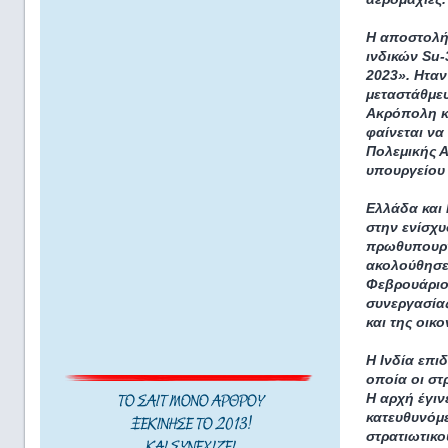
Η αποστολή
ινδικών Su-
2023». Ηταν
μεταστάθμε
Ακρόπολη κα
φαίνεται να
Πολεμικής Α
υπουργείου 
Ελλάδα και 
στην ενίσχυ
πρωθυπουργ
ακολούθησε
Φεβρουάριο
συνεργασίας
και της οικο
Η Ινδία επι
οποία οι στ
Η αρχή έγιν
ΤΟ ΣΑΙΤ ΜΟΝΟ ΑΡΘΡΟΥ
κατευθυνόμ
ΞΕΚΙΝΗΣΕ ΤΟ 2013!
στρατιωτικ