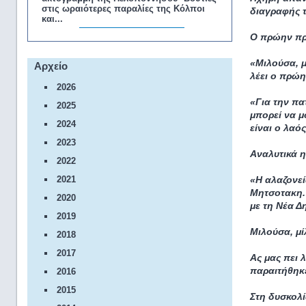
στις ωραιότερες παραλίες της Κόλποι
διαγραφής τ
και...
Ο πρώην πρ
«Μιλούσα, μ
Αρχείο
λέει ο πρώ
2026
«Για την πα
2025
μπορεί να μ
2024
είναι ο λαός
2023
Αναλυτικά 
2022
«Η αλαζονεί
2021
Μητσοτακη. 
2020
με τη Νέα Δ
2019
Μιλούσα, μί
2018
2017
Ας μας πει 
παραιτήθηκε
2016
2015
Στη δυσκολί