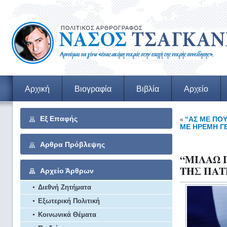
Αρχική
Βιογραφία
Βιβλία
Αρχείο
Εξ Επαφής
“ΑΣ ΜΕ ΠΟ
«
ΜΕ ΗΡΕΜΗ Γ
Αρθρα Πρόβλεψης
“ΜΙΛΑΩ 
ΤΗΣ ΠΑΤ
Αρχείο Άρθρων
Διεθνή Ζητήματα
Εξωτερική Πολιτική
Κοινωνικά Θέματα