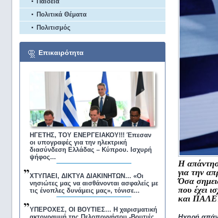
Παιδεία
Πολιτικά Θέματα
Πολιτισμός
Επικαιρότητα
ΗΓΕΤΗΣ, ΤΟΥ ΕΝΕΡΓΕΙΑΚΟΥ!!! Έπεσαν
οι υπογραφές για την ηλεκτρική
διασύνδεση Ελλάδας – Κύπρου. Ισχυρή
ψήφος...
Η απάντησ
για την α
ΧΤΥΠΑΕΙ, ΔΙΚΤΥΑ ΔΙΑΚΙΝΗΤΩΝ… «Οι
Όσα σημει
νησιώτες μας να αισθάνονται ασφαλείς με
που έχει
τις ένοπλες δυνάμεις μας», τόνισε...
και ΠΑΛΕ
ΥΠΕΡΟΧΕΣ, ΟΙ ΒΟΥΤΙΕΣ… Η χαρισματική
Ηχηρή απάν
ακτογραμμή της Πελοποννήσου -Βουτιές