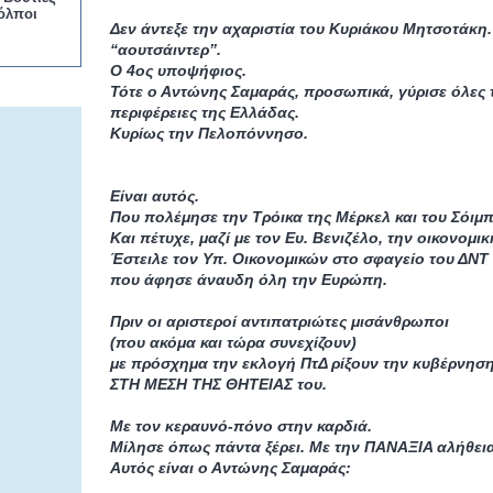
όλποι
Δεν άντεξε την αχαριστία του Κυριάκου Μητσοτάκη.
“αουτσάιντερ”.
Ο 4ος υποψήφιος.
Τότε ο Αντώνης Σαμαράς, προσωπικά, γύρισε όλες τ
περιφέρειες της Ελλάδας.
Κυρίως την Πελοπόννησο.
Είναι αυτός.
Που πολέμησε την Τρόικα της Μέρκελ και του Σόιμπ
Και πέτυχε, μαζί με τον Ευ. Βενιζέλο, την οικονομ
Έστειλε τον Υπ. Οικονομικών στο σφαγείο του ΔΝΤ
που άφησε άναυδη όλη την Ευρώπη.
Πριν οι αριστεροί αντιπατριώτες μισάνθρωποι
(που ακόμα και τώρα συνεχίζουν)
με πρόσχημα την εκλογή ΠτΔ ρίξουν την κυβέρνηση
ΣΤΗ ΜΕΣΗ ΤΗΣ ΘΗΤΕΙΑΣ του.
Με τον κεραυνό-πόνο στην καρδιά.
Μίλησε όπως πάντα ξέρει. Με την ΠΑΝΑΞΙΑ αλήθεια
Αυτός είναι ο Αντώνης Σαμαράς: