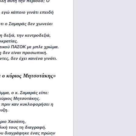
όλη αυτή την περίοδο; Ο
ω εγώ κάποιο γινάτι επειδή
ότι ο Σαμαράς δεν χωνεύει
 δεξιά, την κεντροδεξιά,
οκρατίας.
μιτικού ΠΑΣΟΚ με μπλε χρώμα.
 δεν είναι προσωπική.
τες, δεν έχει κανένα γινάτι.
ψε ο κύριος Μητσοτάκης»
μμα, ο κ. Σαμαράς είπε:
κύριος Μητσοτάκης.
 πριν καν κυκλοφορήσει η
υξη.
κύριο Χασάπη,
ική τους τη διαγραφή.
που διαγράφηκε ένας πρώην