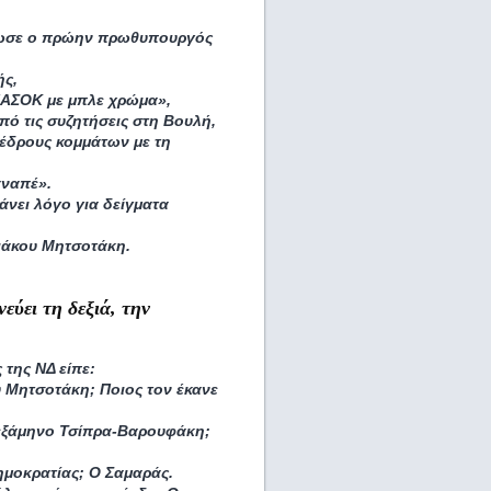
δωσε ο πρώην πρωθυπουργός
ής,
 ΠΑΣΟΚ με μπλε χρώμα»,
πό τις συζητήσεις στη Βουλή,
οέδρους κομμάτων με τη
αναπέ».
νει λόγο για δείγματα
ριάκου Μητσοτάκη.
εύει τη δεξιά, την
της ΝΔ είπε:
ου Μητσοτάκη; Ποιος τον έκανε
 εξάμηνο Τσίπρα-Βαρουφάκη;
ημοκρατίας; Ο Σαμαράς.