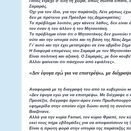
Ποιος έτρεχε σ’ όλη τη χώρα, όπως σωστά είπατε, 
Σαμαράς.
Όχι για τον ίδιο, για την παράταξη. Λέτε μήπως έχ
δεν με πρότεινε για Πρόεδρο της Δημοκρατίας;
Το πρόβλημα λοιπόν, μην κάνετε λάθος, δεν είναι 
τον έναν ή τον άλλον ή τον Μητσοτάκη.
Το πρόβλημα είναι ότι ο Μητσοτάκης δεν χωνεύει τη
ούτε και την ιστορία ούτε και τη βάση της Νέας Δημ
Γι’ αυτό και την έχει μετατρέψει σε ένα υβρίδιο Ση
Η διαφορά επομένως του Σαμαρά με τον Μητσοτάκη
Είναι πολιτική και αξιακή. Ο Σαμαράς, με δύο κουβέν
Άλλοι φαίνεται ότι πάσχουν από εφιάλτες».
«Δεν έφυγα εγώ για να επιστρέψω, με διέγρα
Αναφορικά με τη διαγραφή του από το κυβερνών κό
«Δεν έφυγα εγώ για να επιστρέψω. Με διέγραψε ο 
Προσέξτε, διέγραψε άρον-άρον έναν Πρωθυπουργό
εφημερίδα στην οποίαν είχα δώσει αυτή τη συνέντε
Βιαζότανε.
Αλλά για την κυρία Ferrari, τον κύριο Φραπέ, τον 
εκεί τους πήρε εβδομάδες για να αποφασίσουν τη δ
Είναι η πρώτη φορά στην ιστορία της παράταξης 