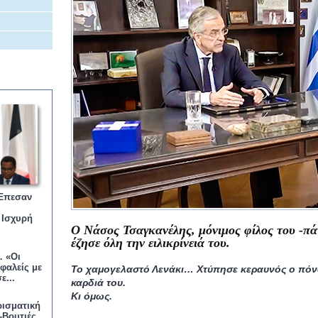
Έπεσαν
 Ισχυρή
Ο Νάσος Τσαγκανέλης, μόνιμος φίλος του -πά
έζησε όλη την ειλικρίνειά του.
 «Οι
φαλείς με
Τ
ο χαμογελαστό Λενάκι… Χτύπησε κεραυνός ο πόνο
ε...
καρδιά του.
Κι όμ
ως.
ισματική
-Βουτιές