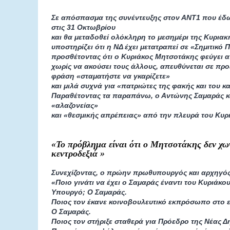
Σε απόσπασμα της συνέντευξης στον ΑΝΤ1 που έ
στις 31 Οκτωβρίου
και θα μεταδοθεί ολόκληρη το μεσημέρι της Κυριακ
υποστηρίζει ότι η ΝΔ έχει μετατραπεί σε «Σημιτικό
προσθέτοντας ότι ο Κυριάκος Μητσοτάκης φεύγει α
χωρίς να ακούσει τους άλλους, απευθύνεται σε πρ
φράση «σταματήστε να γκαρίζετε»
και μιλά συχνά για «πατριώτες της φακής και του κ
Παραθέτοντας τα παραπάνω, ο Αντώνης Σαμαράς κά
«αλαζονείας»
και «θεσμικής απρέπειας» από την πλευρά του Κυ
«Το πρόβλημα είναι ότι ο Μητσοτάκης δεν χων
κεντροδεξιά »
Συνεχίζοντας, ο πρώην πρωθυπουργός και αρχηγός 
«Ποιο γινάτι να έχει ο Σαμαράς έναντι του Κυριάκ
Υπουργό; Ο Σαμαράς.
Ποιος τον έκανε κοινοβουλευτικό εκπρόσωπο στο
Ο Σαμαράς.
Ποιος τον στήριξε σταθερά για Πρόεδρο της Νέας Δ