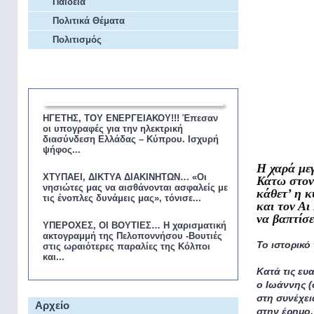
Παιδεία
Πολιτικά Θέματα
Πολιτισμός
Επικαιρότητα
ΗΓΕΤΗΣ, ΤΟΥ ΕΝΕΡΓΕΙΑΚΟΥ!!! Έπεσαν
οι υπογραφές για την ηλεκτρική
διασύνδεση Ελλάδας – Κύπρου. Ισχυρή
ψήφος...
Η χαρά μεγ
ΧΤΥΠΑΕΙ, ΔΙΚΤΥΑ ΔΙΑΚΙΝΗΤΩΝ… «Οι
Κάτω στον
νησιώτες μας να αισθάνονται ασφαλείς με
κάθετ’ η 
τις ένοπλες δυνάμεις μας», τόνισε...
και τον Αι
να βαπτίσε
ΥΠΕΡΟΧΕΣ, ΟΙ ΒΟΥΤΙΕΣ… Η χαρισματική
ακτογραμμή της Πελοποννήσου -Βουτιές
Το ιστορικό
στις ωραιότερες παραλίες της Κόλποι
και...
Κατά τις ευ
ο Ιωάννης (
στη συνέχει
Αρχείο
στην έρημο,