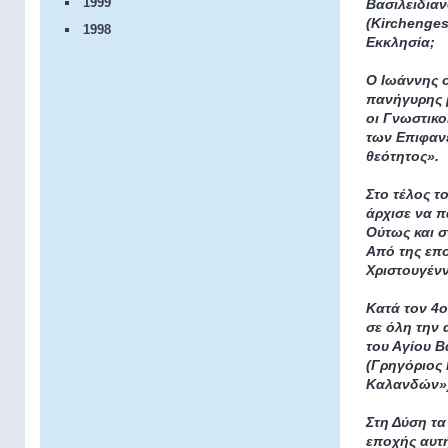
1999
Βασιλειδια
(Kirchenges
1998
Εκκλησία;
Ο Ιωάννης ο
πανήγυρης μ
οι Γνωστικο
των Επιφανε
θεότητος».
Στο τέλος τ
άρχισε να π
Ούτως και σ
Από της επο
Χριστουγέν
Κατά τον 4ο
σε όλη την 
του Αγίου 
(Γρηγόριος 
Καλανδών»)
Στη Δύση τα
εποχής αυτή