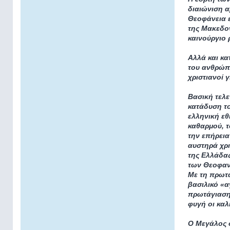
διαιώνιση α
Θεοφάνεια ε
της Μακεδον
καινούργιο 
Αλλά και κα
του ανθρώπο
χριστιανοί 
Βασική τελε
κατάδυση τ
ελληνική εθ
καθαρμού, 
την επήρεια
αυστηρά χρι
της Ελλάδας
των Θεοφαν
Με τη πρωτά
βασιλικό «α
πρωτάγιαση 
φυγή οι καλ
Ο Μεγάλος 