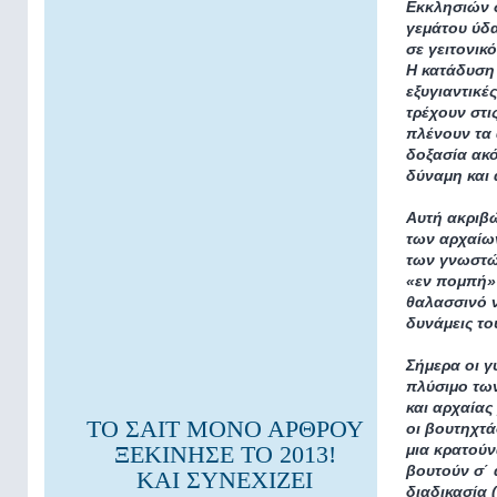
Εκκλησιών σ
γεμάτου ύδα
σε γειτονικ
Η κατάδυση 
εξυγιαντικέ
τρέχουν στι
πλένουν τα 
δοξασία ακό
δύναμη και 
Αυτή ακριβώ
των αρχαίων
των γνωστώ
«εν πομπή» 
θαλασσινό ν
δυνάμεις το
Σήμερα οι 
πλύσιμο των
και αρχαίας
ΤΟ ΣΑΙΤ ΜΟΝΟ ΑΡΘΡΟΥ
οι βουτηχτά
ΞΕΚΙΝΗΣΕ ΤΟ 2013!
μια κρατούν
βουτούν σ΄ 
ΚΑΙ ΣΥΝΕΧΙΖΕΙ
διαδικασία 