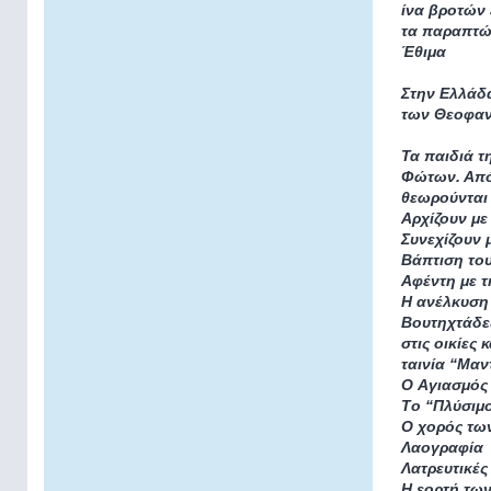
ίνα βροτών 
τα παραπτώ
Έθιμα
Στην Ελλάδα
των Θεοφανε
Τα παιδιά τ
Φώτων. Από
θεωρούνται 
Αρχίζουν με
Συνεχίζουν 
Βάπτιση το
Αφέντη με τ
H ανέλκυση 
Βουτηχτάδες
στις οικίες
ταινία “Μαν
O Αγιασμός 
Tο “Πλύσιμο
O χορός τω
Λαογραφία
Λατρευτικέ
Η εορτή των