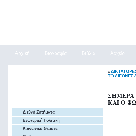
Αρχική
Βιογραφία
Βιβλία
Αρχείο
Εξ Επαφής
ΔΙΚΤΑΤΟΡΕ
«
ΤΟ ΔΙΕΘΝΕΣ Δ
Αρθρα Πρόβλεψης
ΣΗΜΕΡΑ 
ΚΑΙ Ο ΦΩ
Αρχείο Άρθρων
Διεθνή Ζητήματα
Εξωτερική Πολιτική
Κοινωνικά Θέματα