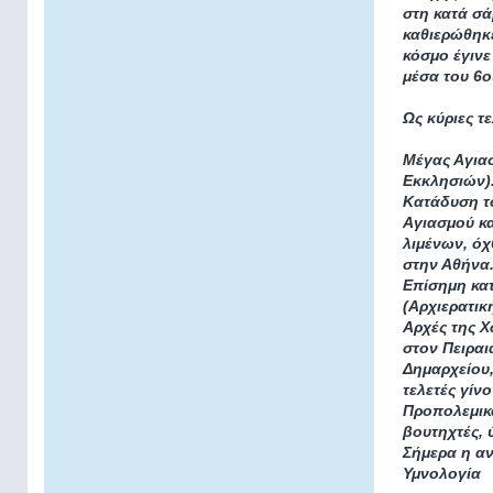
στη κατά σά
καθιερώθηκε
κόσμο έγινε
μέσα του 6ο
Ως κύριες τ
Μέγας Αγιασ
Εκκλησιών)
Κατάδυση το
Αγιασμού κα
λιμένων, όχ
στην Αθήνα
Επίσημη κατ
(Αρχιερατικ
Αρχές της Χ
στον Πειραι
Δημαρχείου
τελετές γίν
Προπολεμικ
βουτηχτές, 
Σήμερα η αν
Υμνολογία