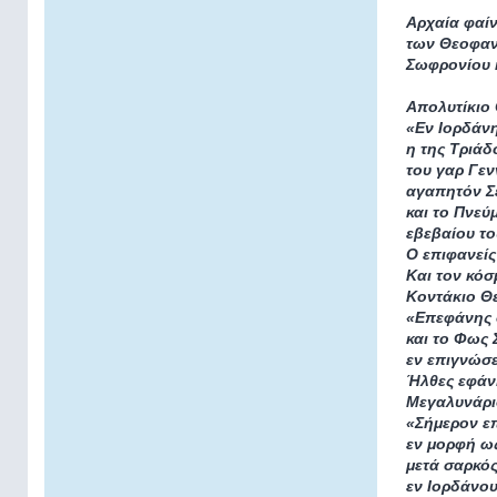
Αρχαία φαίν
των Θεοφαν
Σωφρονίου 
Απολυτίκιο
«Εν Ιορδάνη
η της Τριά
του γαρ Γε
αγαπητόν Σ
και το Πνεύ
εβεβαίου τ
Ο επιφανείς
Και τον κόσ
Κοντάκιο Θ
«Επεφάνης 
και το Φως 
εν επιγνώσε
Ήλθες εφάν
Μεγαλυνάρι
«Σήμερον ε
εν μορφή ω
μετά σαρκό
εν Ιορδάνου