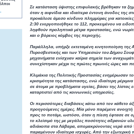
όλποι
Σε κατάσταση ύψιστης επιφυλακής βρέθηκαν τα ξη
όταν η αιφνίδια και ιδιαίτερα έντονη άνοδος της 
προκάλεσε άμεσο κίνδυνο πλημμύρας για κατοικίες τ
2:30 ενεργοποιήθηκε το 112, προκειμένου να ειδοπο
ληφθούν προληπτικά μέτρα προστασίας, ενώ νωρίτε
και ο βόρειος κόμβος της περιοχής.
Παράλληλα, υπήρξε εκτεταμένη κινητοποίηση της Α
Πυροσβεστικής και των Υπηρεσιών του Δήμου Σουφ
μηχανήματα ενίσχυαν καίρια σημεία των αναχωμάτ
συνεχίστηκαν μέχρι τις πρώτες πρωινές ώρες και π
Κλιμάκια της Πολιτικής Προστασίας ενημέρωσαν του
κρισιμότητα της κατάστασης, ενώ ιδιαίτερη μέριμνα
σε άτομα με προβλήματα υγείας, βάσει της λίστας
καταρτιστεί από τις κοινωνικές υπηρεσίες.
Οι περισσότερες διαβάσεις κάτω από τον κάθετο άξο
προηγούμενες ημέρες. Μία μόνο παρέμενε ανοιχτή 
προς το ποτάμι, ωστόσο, όταν η πίεση έφτασε σε 
το κλείσιμό της με μεγάλες ποσότητες αδρανών υλι
αδιάκοπα στα Λάβαρα, απομακρύνοντας νερά από το
παραμένουν ιδιαίτερα ισχυρές. Από την εξωτερική 