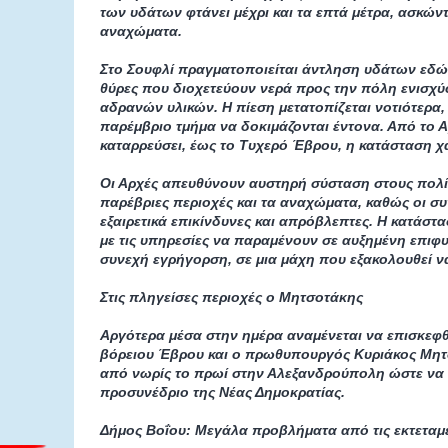
των υδάτων φτάνει μέχρι και τα επτά μέτρα, ασκών
αναχώματα.
Στο Σουφλί πραγματοποιείται άντληση υδάτων εδώ κ
θύρες που διοχετεύουν νερά προς την πόλη ενισχύο
αδρανών υλικών. Η πίεση μετατοπίζεται νοτιότερα,
παρέμβριο τμήμα να δοκιμάζονται έντονα. Από το 
καταρρεύσει, έως το Τυχερό Έβρου, η κατάσταση χα
Οι Αρχές απευθύνουν αυστηρή σύσταση στους πολίτ
παρέβριες περιοχές και τα αναχώματα, καθώς οι 
εξαιρετικά επικίνδυνες και απρόβλεπτες. Η κατάστ
με τις υπηρεσίες να παραμένουν σε αυξημένη επιφυ
συνεχή εγρήγορση, σε μια μάχη που εξακολουθεί να
Στις πληγείσες περιοχές ο Μητσοτάκης
Αργότερα μέσα στην ημέρα αναμένεται να επισκεφθ
βόρειου Έβρου και ο πρωθυπουργός Κυριάκος Μητσ
από νωρίς το πρωί στην Αλεξανδρούπολη ώστε να 
προσυνέδριο της Νέας Δημοκρατίας.
Δήμος Βοΐου: Μεγάλα προβλήματα από τις εκτεταμ