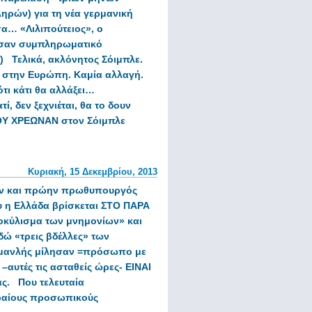
ηρών) για τη νέα γερμανική
σα…
«Λιλιπούτειος», ο
 σαν συμπληρωματικό
)
Τελικά, ακλόνητος Σόιμπλε.
» στην Ευρώπη.
Καμία αλλαγή.
τι κάτι θα αλλάξει…
ατί, δεν ξεχνιέται, θα το δουν
ΠΟΥ ΧΡΕΩΝΑΝ στον Σόιμπλε
Κυριακή, 15 Δεκεμβρίου, 2013
ν και πρώην πρωθυπουργός
υ η Ελλάδα βρίσκεται ΣΤΟ ΠΑΡΑ
τοκύλισμα των μνημονίων»
και
δώ «τρεις βδέλλες» των
μανλής μίλησαν =πρόσωπο με
υτές τις ασταθείς ώρες- ΕΙΝΑΙ
ς.
Που τελευταία
κραίους προσωπικούς