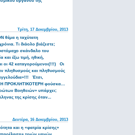
εσμικού οργάνου της
Τρίτη, 17 Δεκεμβρίου, 2013
ΟΝ θέμα
η ταχύτατη
ρόνια. Τι διάολο βιάζεστε;
υστόμαχο σκάνδαλο του
α και έξω τιμή, ηθική,
 οι 42 καταγορούμενοι(!!!)
Οι
ν πληθυσμούς και πληθυσμούς
γγελούδια»!!!
Έτσι,
Η ΠΡΟΚΛΗΤΙΚΟΤΕΡΗ φούσκα…
ρώτων Βοηθειών» υπάρχει;
ληνας της κρίσης όταν...
Δευτέρα, 16 Δεκεμβρίου, 2013
τότητα
και η «φατρία κρίσης»
 παρέλαση» τριών μηνών