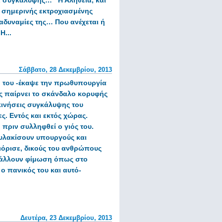
οί συγκάλυψης…
Η Αλήθεια, και
ς σημερινής εκτροχιασμένης
 αδυναμίες της…
Που ανέχεται ή
Η...
Σάββατο, 28 Δεκεμβρίου, 2013
 του
-έκαψε την πρωθυπουργία
ις παίρνει το σκάνδαλο κορυφής
 κινήσεις συγκάλυψης του
ς. Εντός και εκτός χώρας.
 πριν συλληφθεί ο γιός του.
φυλακίσουν υπουργούς και
ιόρισε, δικούς του ανθρώπους
βάλλουν φίμωση όπως στο
 πανικός του και αυτό-
Δευτέρα, 23 Δεκεμβρίου, 2013