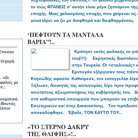
νυχτοφύλακες του σκότους».
Οι φαύλοι μηχανισμ
το πώς ΦΤΑΝΕΙΣ σ’ αυτήν είναι μέγα ζητούμενο τη
εποχής.
Μιας χαλασμένης εποχής που χαίρεται τις
γουστάρει να ζει με διαφθορά και διεφθαρμένους.
‘ΠΕΦΤΟΥΝ ΤΑ ΜΑΝΤΑΛΑ
ΒΑΡΙΑ”!..
Κράτησε εκτός φυλακής το γιό
Έπεσαν
του(!!!)
Εκρηκτικές διαστάσε
 Ισχυρή
στην Τουρκία.
Οι «σταλινικές»
Ερντογάν εξόργισαν τους πάντε
 «Οι
Κτηνώδης αφασία.
Καθαίρεσε, τον εισαγγελέα
λίγο
φαλείς με
Ξήλωσε, διοικητές της αστυνομίας λίγο πριν προ
ε...
ανώτατους αξιωματούχους της κυβέρνησής του.
Δ
στα καθοριστικά υπουργεία που μπορούν να επι
ισματική
-Βουτιές
Εσωτερικών και στης Δικαιοσύνης.
Τον πρόδωσε ο
όλποι
αποκαλύφθηκε.
Έβαλε, ΤΟΝ ΕΑΥΤΟ ΤΟΥ...
«ΤΟ ΣΤΕΡΝΟ ΔΑΚΡΥ
ΤΗΣ ΘΛΙΨΗΣ»!..