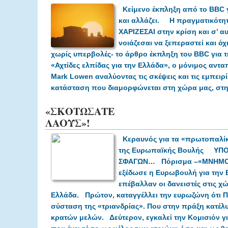
Κείμενο έκπληξη από το
BBC
και αλλάζει.
Η πραγματικότη
ΧΑΡΙΖΕΣΑΙ στην κρίση
και σ’ 
νοιάζεσαι να ξεπεραστεί και όχι
χωρίς υπερβολές- το άρθρο έκπληξη του
BBC για τ
«Αχτίδες ελπίδας για την Ελλάδα», ο μόνιμος αντ
Mark Lowen αναλύοντας τις σκέψεις και τις εμπειρί
κατάσταση που διαμορφώνεται στη χώρα μας, στην
«ΣΚΟΤΩΣΑΤΕ
ΛΑΟΥΣ»!
Κεραυνός για τα «πρωτοπαλί
της Ευρωπαϊκής Βουλής
ΥΠΟ
ΣΦΑΓΩΝ…
Πόρισμα –«ΜΝΗΜ
εξέδωσε η Ευρωβουλή για την 
επέβαλλαν οι δανειστές στις χ
Ελλάδα.
Πρώτον, καταγγέλλει την ευρωζώνη ότ
σύσταση της «τριανδρίας». Που στην πράξη κατέλυ
κρατών μελών.
Δεύτερον, εγκαλεί την Κομισιόν 