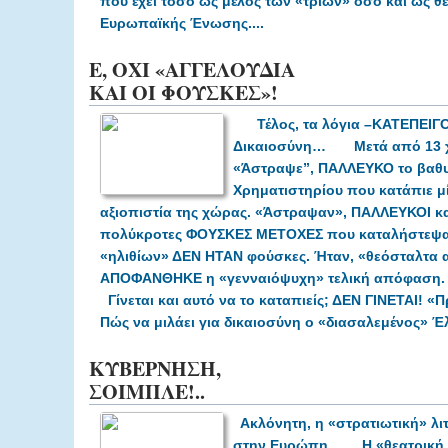
που έχει τόσο ως μέλος των «τριών» όσο και ως θ
Ευρωπαϊκής Ένωσης....
Ε, ΟΧΙ «ΑΓΓΕΛΟΥΔΙΑ
ΚΑΙ ΟΙ ΦΟΥΣΚΕΣ»!
Τέλος, τα λόγια –ΚΑΤΕΠΕΙΓ
Δικαιοσύνη…
Μετά από 13 χ
«Άστραψε”, ΠΑΛΛΕΥΚΟ το βαθ
Χρηματιστηρίου
που κατάπιε μί
αξιοπιστία της χώρας.
«Άστραψαν», ΠΑΛΛΕΥΚΟΙ και
πολύκροτες ΦΟΥΣΚΕΣ ΜΕΤΟΧΕΣ που καταλήστεψα
«ηλιθίων» ΔΕΝ ΗΤΑΝ φούσκες. Ήταν, «θεόσταλτα α
ΑΠΟΦΑΝΘΗΚΕ η «γενναιόψυχη» τελική απόφαση.
Γίνεται και αυτό να το καταπιείς; ΔΕΝ ΓΙΝΕΤΑΙ!
«Π
Πώς να μιλάει για δικαιοσύνη ο «διασαλεμένος» Έλ
ΚΥΒΕΡΝΗΣΗ,
ΣΟΙΜΠΛΕ!..
Ακλόνητη, η «στρατιωτική» λι
στην Ευρώπη…
Η «θεατρική