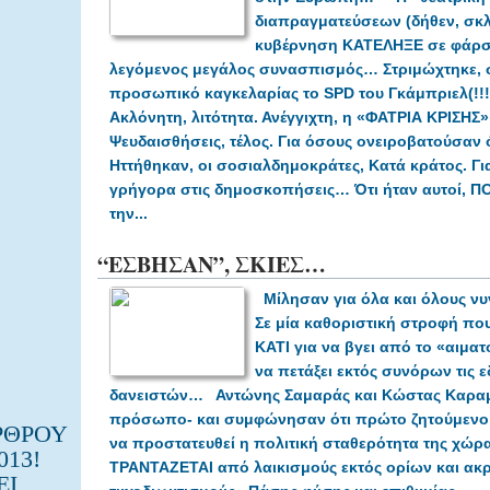
διαπραγματεύσεων (δήθεν, σκλ
κυβέρνηση ΚΑΤΕΛΗΞΕ σε φάρ
λεγόμενος μεγάλος συνασπισμός…
Στριμώχτηκε,
προσωπικό καγκελαρίας
το
SPD του Γκάμπριελ(!!!
Ακλόνητη, λιτότητα.
Ανέγγιχτη, η «ΦΑΤΡΙΑ ΚΡΙΣΗΣ
Ψευδαισθήσεις, τέλος. Για όσους ονειροβατούσαν ό
Ηττήθηκαν, οι σοσιαλδημοκράτες, Κατά κράτος.
Γι
γρήγορα στις δημοσκοπήσεις…
Ότι ήταν αυτοί, 
την...
“ΕΣΒΗΣΑΝ”, ΣΚΙΕΣ…
Μίλησαν για όλα και όλους
νυ
Σε μία καθοριστική στροφή πο
ΚΑΤΙ
για να βγει από το «αιμα
να πετάξει εκτός συνόρων τις ε
δανειστών…
Αντώνης Σαμαράς και Κώστας Καρα
πρόσωπο- και συμφώνησαν ότι πρώτο ζητούμενο –α
ΡΘΡΟΥ
να προστατευθεί η πολιτική σταθερότητα της χώρα
013!
ΤΡΑΝΤΑΖΕΤΑΙ από λαικισμούς εκτός ορίων και α
ΕΙ