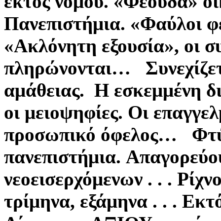
εκτός νόμου.
«Φέουδα» οι
Πανεπιστήμια.
«Φαύλοι φε
«Ακλόνητη εξουσία», οι σ
πληρώνονται…
Συνεχίζ
αμάθειας.
Η εσκεμμένη δ
οι μειοψηφίες.
Οι επαγγελ
προσωπικό όφελος…
Φτύ
πανεπιστήμια.
Απαγορεύου
νεοεισερχόμενων . . .
Ρίχνο
τρίμηνα, εξάμηνα . . .
Εκτό