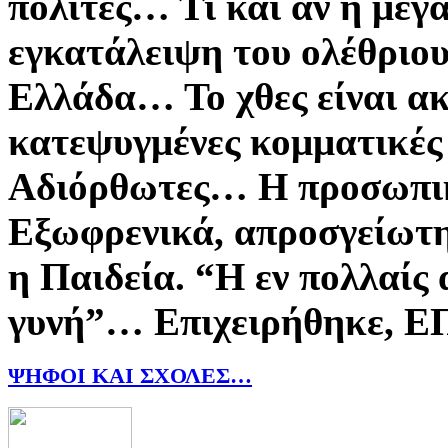
πολίτες… Τι και αν η με
εγκατάλειψη του ολέθριου
Ελλάδα… Το χθες είναι α
κατεψυγμένες κομματικές 
Αδιόρθωτες… Η προσωπική
Εξωφρενικά, απροσγείωτ
η Παιδεία. “Η εν πολλαίς
γυνή”… Επιχειρήθηκε, Ε
ΨΗΦΟΙ ΚΑΙ ΣΧΟΛΕΣ…