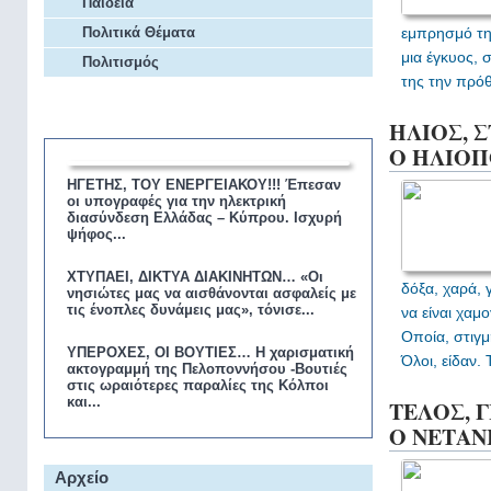
Παιδεία
Πολιτικά Θέματα
εμπρησμό της
μια έγκυος, 
Πολιτισμός
της την πρόθ
Επικαιρότητα
ΗΛΙΟΣ, 
Ο ΗΛΙΟΠΟ
ΗΓΕΤΗΣ, ΤΟΥ ΕΝΕΡΓΕΙΑΚΟΥ!!! Έπεσαν
οι υπογραφές για την ηλεκτρική
διασύνδεση Ελλάδας – Κύπρου. Ισχυρή
ψήφος...
ΧΤΥΠΑΕΙ, ΔΙΚΤΥΑ ΔΙΑΚΙΝΗΤΩΝ… «Οι
δόξα, χαρά,
νησιώτες μας να αισθάνονται ασφαλείς με
τις ένοπλες δυνάμεις μας», τόνισε...
να είναι χα
Οποία, στιγ
ΥΠΕΡΟΧΕΣ, ΟΙ ΒΟΥΤΙΕΣ… Η χαρισματική
Όλοι, είδαν
ακτογραμμή της Πελοποννήσου -Βουτιές
στις ωραιότερες παραλίες της Κόλποι
και...
ΤΕΛΟΣ, 
Ο ΝΕΤΑ
Αρχείο