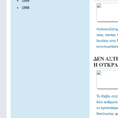
1999
1998
πολυσυζητημ
νέας ταινία
Ιουλίου στη 
εντυπωσίασε 
ΔΕΝ ΑΣΤΕ
Η ΟΥΚΡ
Το Κίεβο στό
δύο ανθρώπο
το kyivindep
δικτύωσης φέ